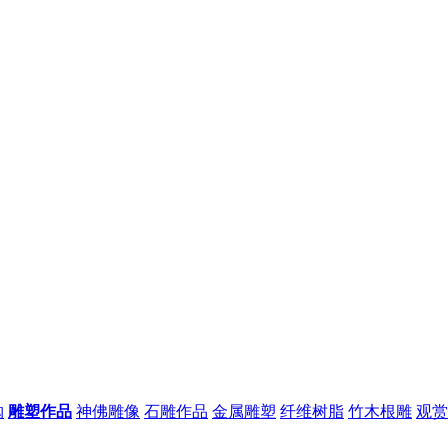
购
雕塑作品
神佛雕像
石雕作品
金属雕塑
纤维树脂
竹木根雕
观赏