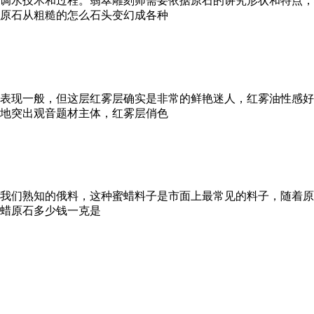
调水技术和过程。翡翠雕刻师需要依据原石的讲究形状和特点，
原石从粗糙的怎么石头变幻成各种
表现一般，但这层红雾层确实是非常的鲜艳迷人，红雾油性感好
地突出观音题材主体，红雾层俏色
就是我们熟知的俄料，这种蜜蜡料子是市面上最常见的料子，随着
斯蜜蜡原石多少钱一克是