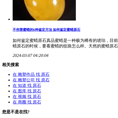
不伤害蜜蜡的6种鉴定方法 如何鉴定蜜蜡
原石
如何鉴定蜜蜡原石真品蜜蜡是一种极为稀有的琥珀，目前
蜡原石的时候，要看蜜蜡的纹路怎么样。天然的蜜蜡原石
2024-03-07 04:20:04
相关搜索
在
雕塑作品
找 原石
在
雕塑公司
找 原石
在
知道
找 原石
在
图库
找 原石
在
视频
找 原石
在
商圈
找 原石
您是不是在找?