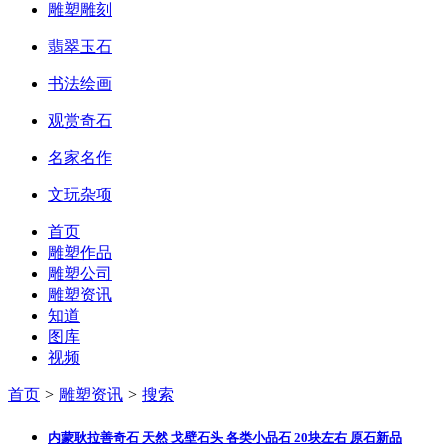
雕塑雕刻
翡翠玉石
书法绘画
观赏奇石
名家名作
文玩杂项
首页
雕塑作品
雕塑公司
雕塑资讯
知道
图库
视频
首页
>
雕塑资讯
>
搜索
内蒙耿拉善奇石 天然 戈壁石头 各类小品石 20块左右
原石
新品