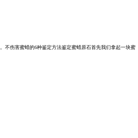
。不伤害蜜蜡的6种鉴定方法鉴定蜜蜡原石首先我们拿起一块蜜