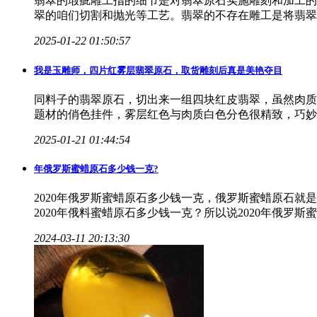
翡翠的瑕疵雕工指的细节是对翡翠原石实施雕刻和加工的
翠的咱们切割和抛光等工艺。翡翠的不存在雕工是将翡翠
2025-01-22 01:50:57
我是玉雕师，四片红雾层翡翠
原石
，取货雕刻后真是美艳夺目
同料子的翡翠原石，切出来一组四块红皮翡翠，虽然肉质
题材的俏色挂件，雾层红色与肉质白色分色很精致，巧妙
2025-01-21 01:44:54
年俄罗斯蜜蜡
原石
多少钱一克?
2020年俄罗斯蜜蜡原石多少钱一克，俄罗斯蜜蜡原石
2020年俄料蜜蜡原石多少钱一克？所以说2020年俄罗
2024-03-11 20:13:30