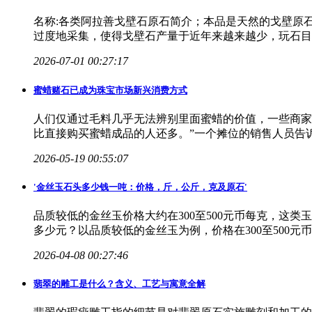
名称:各类阿拉善戈壁石原石简介；本品是天然的戈壁原
过度地采集，使得戈壁石产量于近年来越来越少，玩石目
2026-07-01 00:27:17
蜜蜡赌石已成为珠宝市场新兴消费方式
人们仅通过毛料几乎无法辨别里面蜜蜡的价值，一些商家
比直接购买蜜蜡成品的人还多。”一个摊位的销售人员告
2026-05-19 00:55:07
'金丝玉石头多少钱一吨：价格，斤，公斤，克及
原石
'
品质较低的金丝玉价格大约在300至500元币每克，
多少元？以品质较低的金丝玉为例，价格在300至500元
2026-04-08 00:27:46
翡翠的雕工是什么？含义、工艺与寓意全解