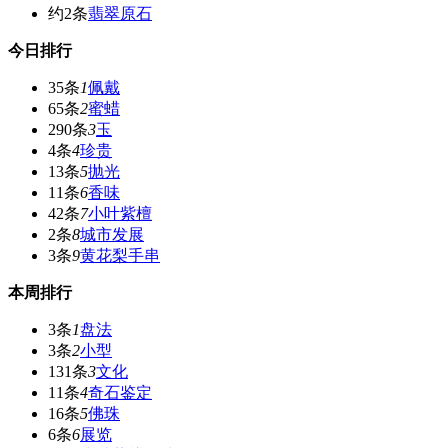
约2条
翡翠原石
今日排行
35条
1
佩戴
65条
2
蜜蜡
290条
3
玉
4条
4
珍贵
13条
5
抛光
11条
6
香味
42条
7
小叶紫檀
2条
8
城市发展
3条
9
黄花梨手串
本周排行
3条
1
盘法
3条
2
小型
131条
3
文化
11条
4
奇石鉴定
16条
5
佛珠
6条
6
展览