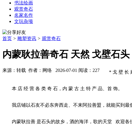
书法绘画
观赏奇石
名家名作
文玩杂项
首页
>
雕塑资讯
>
观赏奇石
内蒙耿拉善奇石 天然 戈壁石头 
来源：转载 作者：网络 2026-07-01 阅读：227
* 戈 壁 长
本 店 经 营 各 类 奇 石，内 蒙 古 土 特 产 品、首 饰。
我店铺以石友不必东奔西走、不来阿拉善盟，就能买到最低价的
内蒙耿拉善 是石头的故乡，酒的海洋，歌的天堂 欢迎各