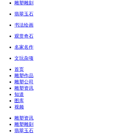
雕塑雕刻
翡翠玉石
书法绘画
观赏奇石
名家名作
文玩杂项
首页
雕塑作品
雕塑公司
雕塑资讯
知道
图库
视频
雕塑资讯
雕塑雕刻
翡翠玉石