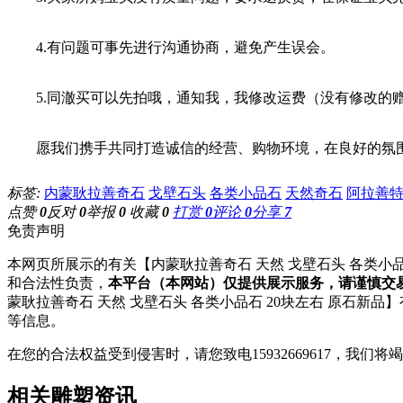
4.有问题可事先进行沟通协商，避免产生误会。
5.同澈买可以先拍哦，通知我，我修改运费（没有修改的
愿我们携手共同打造诚信的经营、购物环境，在良好的氛围
标签:
内蒙耿拉善奇石
戈壁石头
各类小品石
天然奇石
阿拉善
点赞
0
反对
0
举报
0
收藏
0
打赏
0
评论
0
分享
7
免责声明
本网页所展示的有关【内蒙耿拉善奇石 天然 戈壁石头 各类小品
和合法性负责，
本平台（本网站）仅提供展示服务，请谨慎交
蒙耿拉善奇石 天然 戈壁石头 各类小品石 20块左右 原石新品
等信息。
在您的合法权益受到侵害时，请您致电15932669617，我
相关雕塑资讯