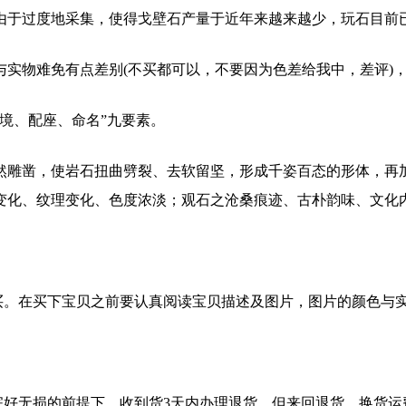
于过度地采集，使得戈壁石产量于近年来越来越少，玩石目前已
实物难免有点差别(不买都可以，不要因为色差给我中，差评)
境、配座、命名”九要素。
然雕凿，使岩石扭曲劈裂、去软留坚，形成千姿百态的形体，再
变化、纹理变化、色度浓淡；观石之沧桑痕迹、古朴韵味、文化
购买。在买下宝贝之前要认真阅读宝贝描述及图片，图片的颜色与
完好无损的前提下，收到货3天内办理退货，但来回退货、换货