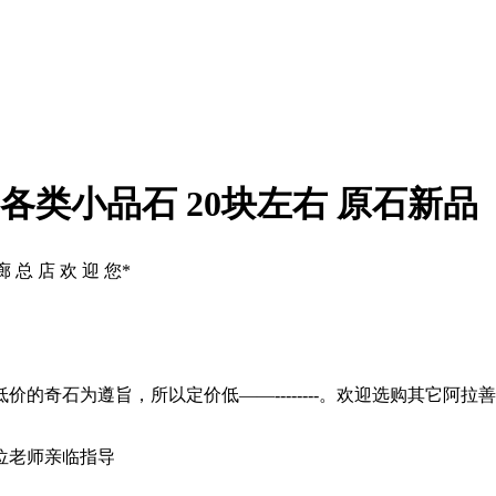
各类小品石 20块左右 原石新品
 廊 总 店 欢 迎 您*
奇石为遵旨，所以定价低——--------。欢迎选购其它阿拉善特
位老师亲临指导