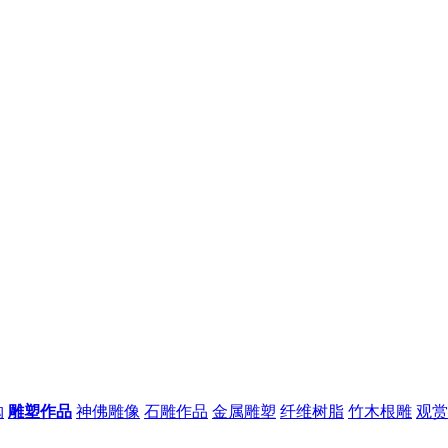
购
雕塑作品
神佛雕像
石雕作品
金属雕塑
纤维树脂
竹木根雕
观赏