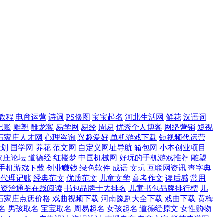
教程
电商运营
诗词
PS修图
宝宝起名
河北生活网
鲜花
汉语词
记账
雕塑
雕龙客
易学网
易经
周易
优秀个人博客
网络营销
短视
石家庄人才网
心理咨询
兴趣爱好
单机游戏下载
短视频代运营
计划
国学网
养花
范文网
自定义网址导航
箱包网
小本创业项目
家庄论坛
道德经
红楼梦
中国机械网
好玩的手机游戏推荐
雕塑
手机游戏下载
创业赚钱
绿色软件
成语
文玩
互联网资讯
查字典
庄代理记账
经典范文
优质范文
儿童文学
高考作文
读后感
常用
资治通鉴在线阅读
书包品牌十大排名
儿童书包品牌排行榜
儿
石家庄点痣价格
戏曲视频下载
河南豫剧大全下载
戏曲下载
黄梅
名
男孩取名
宝宝取名
周易起名
女孩起名
道德经原文
女性购物