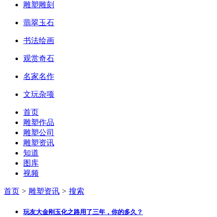
雕塑雕刻
翡翠玉石
书法绘画
观赏奇石
名家名作
文玩杂项
首页
雕塑作品
雕塑公司
雕塑资讯
知道
图库
视频
首页
>
雕塑资讯
>
搜索
玩友大金刚玉化之路用了三年，你的多久？