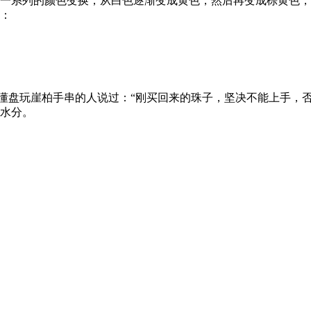
一系列的颜色变换，从白色逐渐变成黄色，然后再变成棕黄色，
：
。懂盘玩崖柏手串的人说过：“刚买回来的珠子，坚决不能上手，
水分。