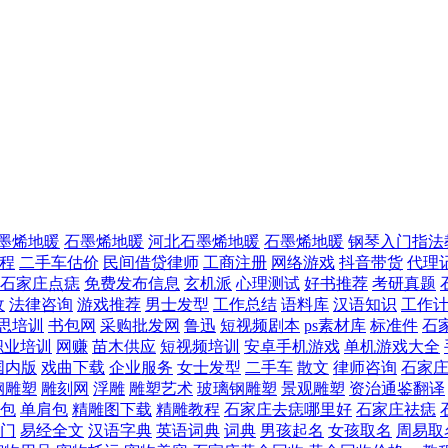
墨烯地暖
石墨烯地暖
河北石墨烯地暖
石墨烯地暖
钢琴入门指法
教程
二手车估价
民间借贷律师
工商注册
网络游戏
抖音带货
代理
石家庄点痣
免费发布信息
玄机派
心理测试
好书推荐
考研真题
收
法律咨询
游戏推荐
男士发型
工作总结
语料库
汉语知识
工作
思培训
书包网
采购批发网
鲁迅
短视频剧本
ps素材库
标准件
石
职业培训
网赚
苗木供应
短视频培训
安卓手机游戏
单机游戏大全
T国内版
戏曲下载
企业服务
女士发型
二手车
散文
律师咨询
石家
钢雕塑
雕刻网
浮雕
雕塑艺术
玻璃钢雕塑
景观雕塑
资治通鉴翻译
包
单肩包
精雕图下载
精雕教程
石家庄去痣哪里好
石家庄祛痣
门
易经全文
汉语字典
英语词典
词典
男孩起名
女孩取名
周易取