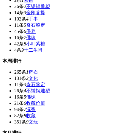
2条
1
紫铜
26条
2
不锈钢雕塑
14条
3
金刚菩提
102条
4
手串
11条
5
奇石鉴定
45条
6
保养
16条
7
佛珠
42条
8
小叶紫檀
4条
9
十二生肖
本周排行
265条
1
奇石
131条
2
文化
11条
3
奇石鉴定
26条
4
不锈钢雕塑
16条
5
佛珠
21条
6
收藏价值
94条
7
沉香
82条
8
收藏
351条
9
文玩
本月排行