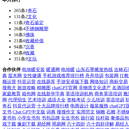
265条
1
奇石
131条
2
文化
11条
3
奇石鉴定
26条
4
不锈钢雕塑
16条
5
佛珠
21条
6
收藏价值
94条
7
沉香
82条
8
收藏
351条
9
文玩
合作伙伴
电地暖安装
暖通网
电地暖
山东石墨烯发热线
吉林石
典
苗木网
女性健康
手机游戏推荐排行榜
舟舟培训
包装网
IT
频运营
抖音运营
在线题库
手游安卓版下载
网络知识
商标交易
搜救犬
旅游攻略
精雕图
chatGPT官网
非物质文化遗产
名酒回
家庭教育
箱包网
在线新华字典
英语培训机构
商务英语培训
雅
网
代理招生
艺术培训
成语大全
资格考试
少儿培训
英语培训
奇石
抖音代运营
十大品牌排行榜
电商设计
服装服饰
chatGP
文书
Chat GPT中文版
词典
搜搜作文
实用范文
铜雕
石雕
不锈
童书包
小学生书包
书包品牌
女生书包
旅行箱
拉杆箱
奢侈品包
戏下载
豫剧下载
易经网
周易网
六十四卦
六十四卦详解
易经入