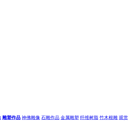
购
雕塑作品
神佛雕像
石雕作品
金属雕塑
纤维树脂
竹木根雕
观赏