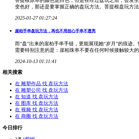
菩提根原本的颜色是白色，但是在经过盘玩之后，会发生
变色好，那还是要掌握正确的盘玩方法。菩提根盘玩方法
2025-01-27 01:27:24
崖柏手串
盘玩方法
，再也不用担心手串不透亮
而“盘”出来的崖柏手串手链，更能展现她“岁月”的痕迹
需要特别注意的是：崖柏珠串不要在任何时候接触较大的
2024-10-13 01:11:41
相关搜索
在
雕塑作品
找 盘玩方法
在
雕塑公司
找 盘玩方法
在
知道
找 盘玩方法
在
图库
找 盘玩方法
在
视频
找 盘玩方法
在
商圈
找 盘玩方法
今日排行