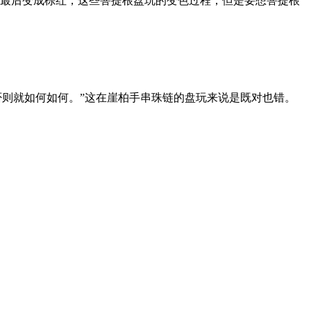
最后变成棕红，这些菩提根盘玩的变色过程，但是要想菩提根
否则就如何如何。”这在崖柏手串珠链的盘玩来说是既对也错。