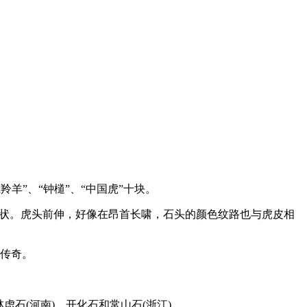
羚羊”、“钟檤”、“中国虎”十块。
半卧状。虎头前伸，好像在昂首长啸，石头的颜色纹路也与虎皮相
”传奇。
虑石(河南)、开化石和常山石(浙江)。