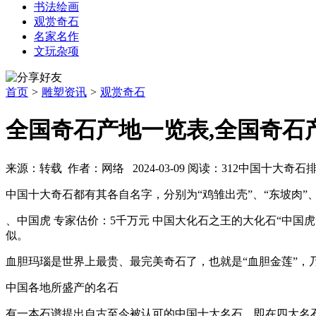
书法绘画
观赏奇石
名家名作
文玩杂项
首页
>
雕塑资讯
>
观赏奇石
全国奇石产地一览表,全国奇石
来源：转载 作者：网络 2024-03-09 阅读：312
中国十大奇石
中国十大奇石都有其各自名字，分别为“鸡雏出壳”、“东坡肉”、“
、中国虎 专家估价：5千万元 中国大化石之王的大化石“中
似。
血胆玛瑙是世界上最贵、最完美奇石了，也就是“血胆金莲”，乃
中国各地所盛产的名石
有一本石谱提出自古至今被认可的中国十大名石，即在四大名石基础