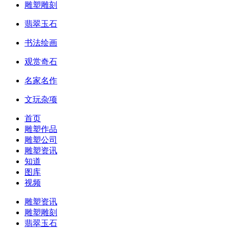
雕塑雕刻
翡翠玉石
书法绘画
观赏奇石
名家名作
文玩杂项
首页
雕塑作品
雕塑公司
雕塑资讯
知道
图库
视频
雕塑资讯
雕塑雕刻
翡翠玉石