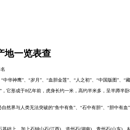
产地一览表查
排名
中华神鹰”、“岁月”、“血胆金莲”、“人之初”、“中国版图”、“藏
国虎”，它形成于8亿年前，虎身长约一米，高约半米多，呈半蹲
自然界与人类无法突破的“鱼中有鱼”、“石中有胆”、“胆中有血
上，加上石钟山石(江西)、道州石(湖南)、青州石(山东)、林