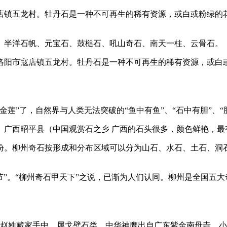
店镇五龙村。牡丹石是一种不可再生的稀有资源，或白或粉绿的
、半洋石帆、元宝石、鼓槌石、吼山奇石、南天一柱、云骨石。
洛阳市寇店镇五龙村。牡丹石是一种不可再生的稀有资源，或白
莲”了，自然界与人类无法突破的“鱼中有鱼”、“石中有胆”、“
）广西昭平县（中国观赏石之乡 广西的石头很多，颜色鲜艳，最
份。柳州奇石按形成和分布区域可以分为山石、水石、土石、洞
际奇石节”。“柳州奇石甲天下”之说，已渐为人们认同。柳州是全国
位赵姓藏家手中，属戈壁石类。中华神鹰出自广东紫金南母寺。