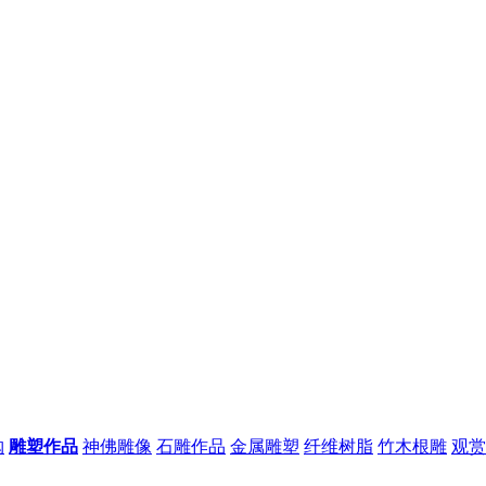
购
雕塑作品
神佛雕像
石雕作品
金属雕塑
纤维树脂
竹木根雕
观赏