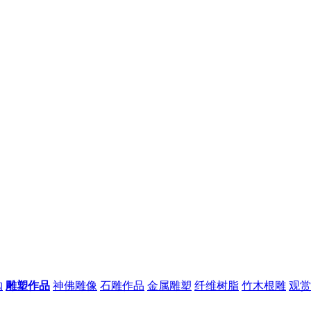
购
雕塑作品
神佛雕像
石雕作品
金属雕塑
纤维树脂
竹木根雕
观赏