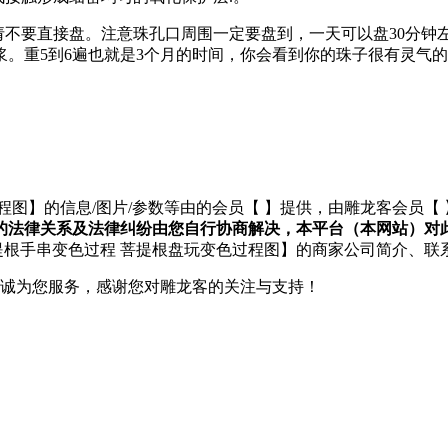
请不要直接盘。注意珠孔口周围一定要盘到，一天可以盘30分
。重5到6遍也就是3个月的时间，你会看到你的珠子很有灵气
程图】的信息/图片/参数等由的会员【
】提供，由雕龙客会员【
的法律关系及法律纠纷由您自行协商解决，本平台（本网站）对
菩提根手串变色过程 菩提根盘玩变色过程图】的商家公司简介、联
们将竭诚为您服务，感谢您对雕龙客的关注与支持！