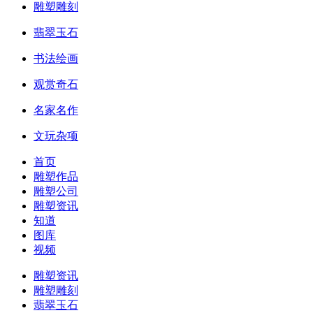
雕塑雕刻
翡翠玉石
书法绘画
观赏奇石
名家名作
文玩杂项
首页
雕塑作品
雕塑公司
雕塑资讯
知道
图库
视频
雕塑资讯
雕塑雕刻
翡翠玉石