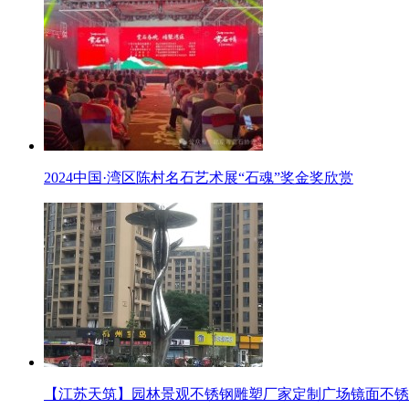
2024中国·湾区陈村名石艺术展“石魂”奖金奖欣赏
【江苏天筑】园林景观不锈钢雕塑厂家定制广场镜面不锈