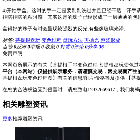
4)开始手盘。这时的手一定是要刚刚洗过并且已经干透，汗手
挂嗒挂嗒的粘阻感，其实这是的珠子已经形成了一层薄薄的包浆
盘得好的珠子有时会呈现较强烈的反光,有些像玻璃光泽。
标签:
菩提根盘玩
变色过程
盘玩方法
再抛光
包浆形成
点赞
0
反对
0
举报
0
收藏
0
打赏
0
评论
0
分享
36
免责声明
本网页所展示的有关【菩提根手串变色过程 菩提根盘玩变色过
平台（本网站）仅提供展示服务，请谨慎交易，因交易而产生
菩提根盘玩变色过程图】有关的信息/图片/价格等及提供 【
在您的合法权益受到侵害时，请您致电15932669617，我
相关雕塑资讯
更多
推荐雕塑资讯