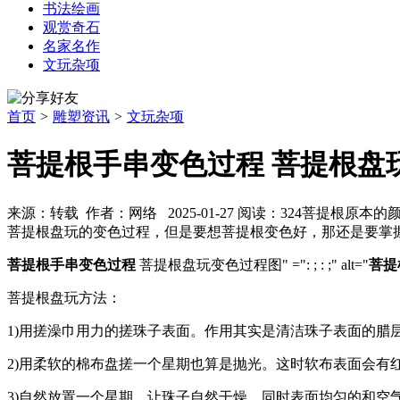
书法绘画
观赏奇石
名家名作
文玩杂项
首页
>
雕塑资讯
>
文玩杂项
菩提根手串变色过程 菩提根盘
来源：转载 作者：网络 2025-01-27 阅读：324
菩提根原本的
菩提根盘玩的变色过程，但是要想菩提根变色好，那还是要掌
菩提根手串变色过程
菩提根盘玩变色过程图" =": ; : ;" alt="
菩提
菩提根盘玩方法：
1)用搓澡巾用力的搓珠子表面。作用其实是清洁珠子表面的腊层
2)用柔软的棉布盘搓一个星期也算是抛光。这时软布表面会有
3)自然放置一个星期。让珠子自然干燥，同时表面均匀的和空