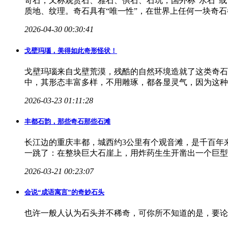
奇石，又称观赏石、雅石、供石、石玩，国外称“水石”
质地、纹理。奇石具有“唯一性”，在世界上任何一块奇
2026-04-30 00:30:41
戈壁玛瑙，美得如此奇形怪状！
戈壁玛瑙来自戈壁荒漠，残酷的自然环境造就了这类奇石
中，其形态丰富多样，不用雕琢，都各显灵气，因为这种
2026-03-23 01:11:28
丰都石韵，那些奇石那些石滩
长江边的重庆丰都，城西约3公里有个观音滩，是千百年
一跳了：在整块巨大石崖上，用炸药生生开凿出一个巨型
2026-03-21 00:23:07
会说“成语寓言”的奇妙石头
也许一般人认为石头并不稀奇，可你所不知道的是，要论