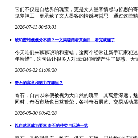
它们不仅是自然界的瑰宝，更是文人墨客情感与哲思的寄
鬼斧神工，更承载了文人墨客的情感与哲思。通过这些精
2026-07-11 00:50:01
琥珀蜜蜡傻傻分不清？一文揭秘两者真面目，看完就懂了
今天咱们来聊聊琥珀和蜜蜡，这两个经常让新手玩家犯迷
年蜜蜡”，这句话让很多人对琥珀和蜜蜡产生了疑惑。无
2026-06-22 01:09:20
奇石的寓意和魅力在哪里？
奇石，自古以来便被视为大自然的瑰宝，其寓意深远，魅
同时，奇石市场也日益繁荣，各种奇石展览、交易活动层
2026-05-30 00:42:28
以
自然
形成为要素 奇石的种类与玩法一览