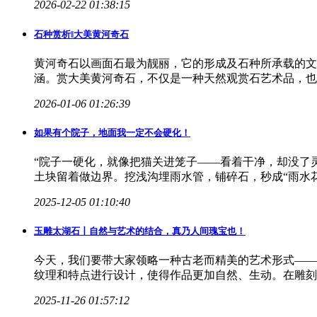
2026-02-22 01:38:15
石种赏析‖大美黄河奇石
黄河奇石以画面石最为靓丽，它的形成及石种所承载的文
涵。赏大美黄河奇石，不仅是一种天然观赏石艺术品，也
2026-01-06 01:26:39
如果有个院子，地面我一定不会硬化！
“院子一硬化，就像把猫关进笼子——看着干净，却没了
土块留着做边界。挖浅沟埋雨水管，铺碎石，秒成“雨水
2025-12-05 01:10:40
玉雕太湖石丨
自然
与艺术的结合，真乃人间瑰宝也！
今天，我们要带大家领略一种古老而精美的艺术形式——
纹理和特点进行设计，使得作品更加自然、生动。在雕刻
2025-11-26 01:57:12