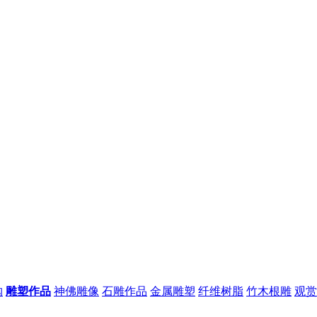
购
雕塑作品
神佛雕像
石雕作品
金属雕塑
纤维树脂
竹木根雕
观赏