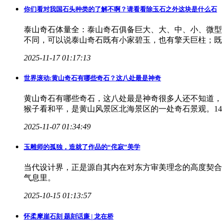
你们看对我国石头种类的了解不啊？请看看除玉石之外这块是什么石
泰山奇石体量全：泰山奇石俱备巨大、大、中、小、微型
不同，可以说泰山奇石既有小家碧玉，也有擎天巨柱；既
2025-11-17 01:17:13
世界滚动:黄山奇石有哪些奇石？这八处最是神奇
黄山奇石有哪些奇石，这八处最是神奇很多人还不知道，
猴子看和平，是黄山风景区北海景区的一处奇石景观。1
2025-11-07 01:34:49
玉雕师的孤独，造就了作品的“侘寂”美学
当代设计界，正是源自其内在对东方审美理念的高度契合
气息里。
2025-10-15 01:13:57
怀柔摩崖石刻 题刻话廉 | 龙在桥