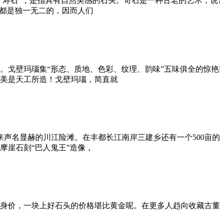
或“寿石”，是指具有自然美感的石头。奇石是一种古老的艺术，
石都是独一无二的，因而人们
。戈壁玛瑙集“形态、质地、色彩、纹理、韵味”五味俱全的惊
美是天工所造！戈壁玛瑙，简直就
来声名显赫的川江险滩。在丰都长江南岸三建乡还有一个500亩
摩崖石刻“巴人鬼王”造像，
身价，一块上好石头的价格堪比黄金呢。在更多人趋向收藏古董