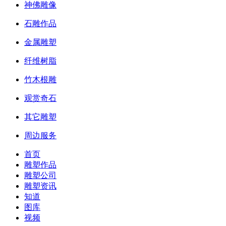
神佛雕像
石雕作品
金属雕塑
纤维树脂
竹木根雕
观赏奇石
其它雕塑
周边服务
首页
雕塑作品
雕塑公司
雕塑资讯
知道
图库
视频