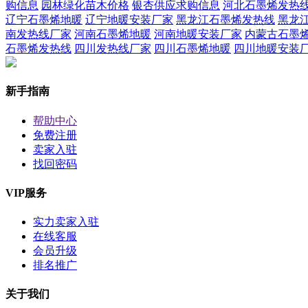
购信息
园林绿化苗木价格
银杏供应求购信息
河北石墨烯发热
辽宁石墨烯地暖
辽宁地暖安装厂家
黑龙江石墨烯发热线
黑龙
南发热线厂家
河南石墨烯地暖
河南地暖安装厂家
内蒙古石墨
石墨烯发热线
四川发热线厂家
四川石墨烯地暖
四川地暖安装
新手指南
帮助中心
免费注册
卖家入驻
找回密码
VIP服务
实力卖家入驻
在线客服
会员升级
排名推广
关于我们