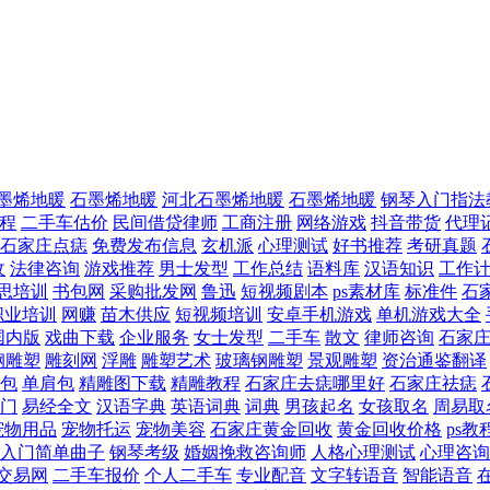
墨烯地暖
石墨烯地暖
河北石墨烯地暖
石墨烯地暖
钢琴入门指法
教程
二手车估价
民间借贷律师
工商注册
网络游戏
抖音带货
代理
石家庄点痣
免费发布信息
玄机派
心理测试
好书推荐
考研真题
收
法律咨询
游戏推荐
男士发型
工作总结
语料库
汉语知识
工作
思培训
书包网
采购批发网
鲁迅
短视频剧本
ps素材库
标准件
石
职业培训
网赚
苗木供应
短视频培训
安卓手机游戏
单机游戏大全
T国内版
戏曲下载
企业服务
女士发型
二手车
散文
律师咨询
石家
钢雕塑
雕刻网
浮雕
雕塑艺术
玻璃钢雕塑
景观雕塑
资治通鉴翻译
包
单肩包
精雕图下载
精雕教程
石家庄去痣哪里好
石家庄祛痣
门
易经全文
汉语字典
英语词典
词典
男孩起名
女孩取名
周易取
宠物用品
宠物托运
宠物美容
石家庄黄金回收
黄金回收价格
ps教
入门简单曲子
钢琴考级
婚姻挽救咨询师
人格心理测试
心理咨询
交易网
二手车报价
个人二手车
专业配音
文字转语音
智能语音