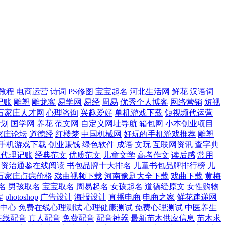
教程
电商运营
诗词
PS修图
宝宝起名
河北生活网
鲜花
汉语词
记账
雕塑
雕龙客
易学网
易经
周易
优秀个人博客
网络营销
短视
石家庄人才网
心理咨询
兴趣爱好
单机游戏下载
短视频代运营
计划
国学网
养花
范文网
自定义网址导航
箱包网
小本创业项目
家庄论坛
道德经
红楼梦
中国机械网
好玩的手机游戏推荐
雕塑
手机游戏下载
创业赚钱
绿色软件
成语
文玩
互联网资讯
查字典
庄代理记账
经典范文
优质范文
儿童文学
高考作文
读后感
常用
资治通鉴在线阅读
书包品牌十大排名
儿童书包品牌排行榜
儿
石家庄点痣价格
戏曲视频下载
河南豫剧大全下载
戏曲下载
黄梅
名
男孩取名
宝宝取名
周易起名
女孩起名
道德经原文
女性购物
程
photoshop
广告设计
海报设计
直播电商
电商之家
鲜花速递网
中心
免费在线心理测试
心理健康测试
免费心理测试
中医养生
在线配音
真人配音
免费配音
配音神器
最新苗木供应信息
苗木求