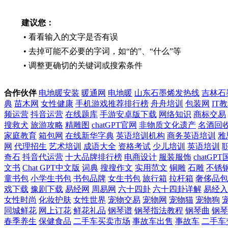
建议您：
• 看看输入的文字是否有误
• 去掉可能不必要的字词，如“的”、“什么”等
• 调整更确切的关键词或搜索条件
合作伙伴
电地暖安装
暖通网
电地暖
山东石墨烯发热线
吉林石
典
苗木网
女性健康
手机游戏推荐排行榜
舟舟培训
包装网
IT
频运营
抖音运营
在线题库
手游安卓版下载
网络知识
商标交易
搜救犬
旅游攻略
精雕图
chatGPT官网
非物质文化遗产
名酒回
家庭教育
箱包网
在线新华字典
英语培训机构
商务英语培训
雅
网
代理招生
艺术培训
成语大全
资格考试
少儿培训
英语培训
奇石
抖音代运营
十大品牌排行榜
电商设计
服装服饰
chatGP
文书
Chat GPT中文版
词典
搜搜作文
实用范文
铜雕
石雕
不锈
童书包
小学生书包
书包品牌
女生书包
旅行箱
拉杆箱
奢侈品包
戏下载
豫剧下载
易经网
周易网
六十四卦
六十四卦详解
易经入
女性时尚
化妆护肤
女性世界
宠物交易
宠物网
宠物猫
宠物狗
同城鲜花
网上订花
鲜花礼品
钢琴谱
钢琴指法教程
钢琴曲
钢琴
春季养生
保健食品
二手车买卖市场
事故车出售
事故车
二手车