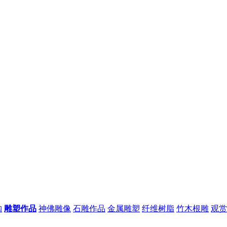
购
雕塑作品
神佛雕像
石雕作品
金属雕塑
纤维树脂
竹木根雕
观赏