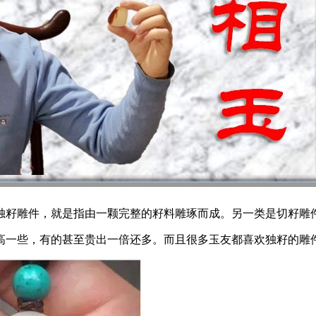
独籽雕件，就是指由一颗完整的籽料雕琢而成。另一类是切籽雕
高一些，有的甚至贵出一倍还多。而且很多玉友都喜欢独籽的雕