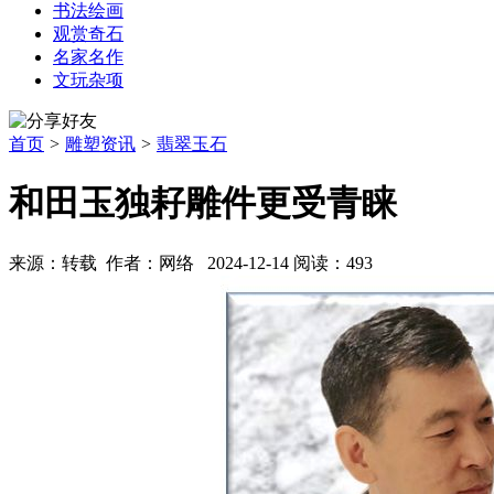
书法绘画
观赏奇石
名家名作
文玩杂项
首页
>
雕塑资讯
>
翡翠玉石
和田玉独耔雕件更受青睐
来源：转载 作者：网络 2024-12-14 阅读：493