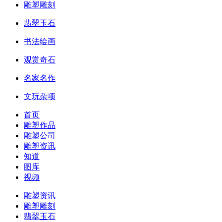
雕塑雕刻
翡翠玉石
书法绘画
观赏奇石
名家名作
文玩杂项
首页
雕塑作品
雕塑公司
雕塑资讯
知道
图库
视频
雕塑资讯
雕塑雕刻
翡翠玉石