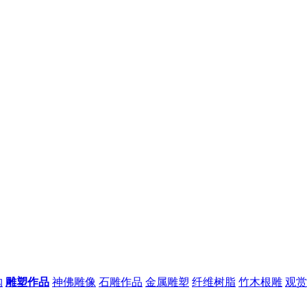
购
雕塑作品
神佛雕像
石雕作品
金属雕塑
纤维树脂
竹木根雕
观赏