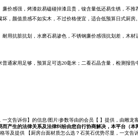
、廉价感强，烤漆款易磕碰掉漆且贵，镍含量低还易生锈，不推
腐坏，颜值质感不如实木，不过价格便宜，适合低预算日式厨房
、耐用抗脏抗划，水磨石易渗色，不锈钢廉价感强抗划差，木材
毫米普通家用足够，预算足可选20毫米；二看石晶含量，检测报告
一文告诉你】的信息/图片/参数等由的会员【
】提供，由雕龙
易而产生的法律关系及法律纠纷由您自行协商解决，本平台（本
价格等及提供 【厨房台面材质怎么选？石英石优势尽显，一文告