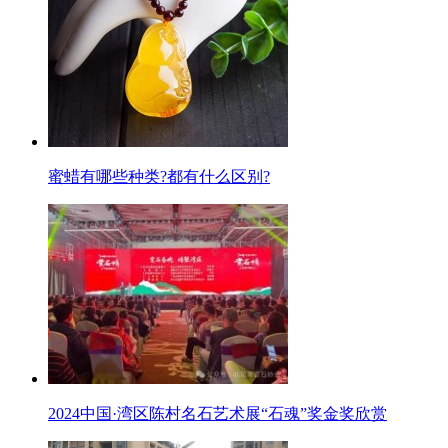
蜜蜡有哪些种类?都有什么区别?
2024中国·湾区陈村名石艺术展“石魂”奖金奖欣赏