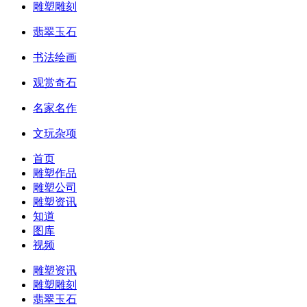
雕塑雕刻
翡翠玉石
书法绘画
观赏奇石
名家名作
文玩杂项
首页
雕塑作品
雕塑公司
雕塑资讯
知道
图库
视频
雕塑资讯
雕塑雕刻
翡翠玉石