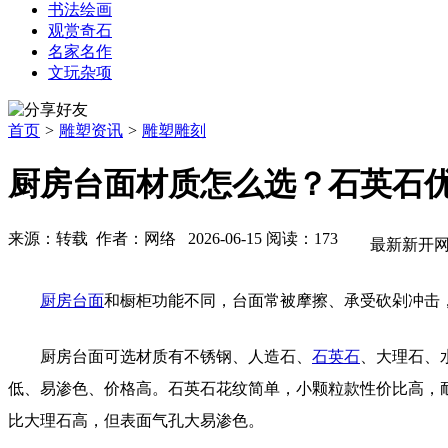
书法绘画
观赏奇石
名家名作
文玩杂项
首页
>
雕塑资讯
>
雕塑雕刻
厨房台面材质怎么选？石英石
来源：转载 作者：网络 2026-06-15 阅读：173
最新新开
厨房台面
和橱柜功能不同，台面常被摩擦、承受砍剁冲击
厨房台面可选材质有不锈钢、人造石、
石英石
、大理石、
低、易渗色、价格高。石英石花纹简单，小颗粒款性价比高，
比大理石高，但表面气孔大易渗色。