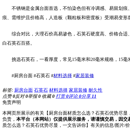
不锈钢是金属台面首选，不怕染色但有冷调感、易留划痕
痕、需维护且价格高，人造板（颗粒板和密度板）受潮易变形
综合对比，大理石价高易渗色，石英石硬度高、价格合适
白石英石百搭。
挑选石英石，一看厚度，常见15毫米和20毫米规格，15
#厨房台面 #石英石 #
材料选择
#
家居装修
标签:
厨房台面
石英石
材料选择
家居装修
耐久性
点赞
0
反对
0
举报
0
收藏
0
打赏
0
评论
0
分享
11
免责声明
本网页所展示的有关【厨房台面材质怎么选？石英石优势尽显，
负责，
本平台（本网站）仅提供展示服务，请谨慎交易，因交
质怎么选？石英石优势尽显，一文告诉你】有关的信息/图片/