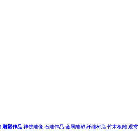
购
雕塑作品
神佛雕像
石雕作品
金属雕塑
纤维树脂
竹木根雕
观赏