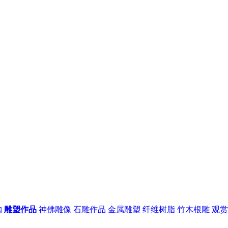
购
雕塑作品
神佛雕像
石雕作品
金属雕塑
纤维树脂
竹木根雕
观赏