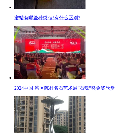
蜜蜡有哪些种类?都有什么区别?
2024中国·湾区陈村名石艺术展“石魂”奖金奖欣赏