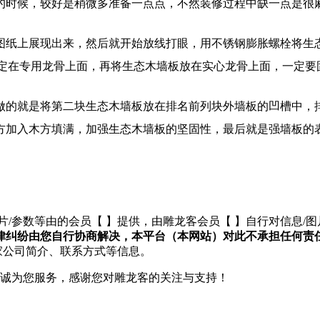
的时候，较好是稍微多准备一点点，不然装修过程中缺一点是很
图纸上展现出来，然后就开始放线打眼，用不锈钢膨胀螺栓将生
固定在专用龙骨上面，再将生态木墙板放在实心龙骨上面，一定要
做的就是将第二块生态木墙板放在排名前列块外墙板的凹槽中，
地方加入木方填满，加强生态木墙板的坚固性，最后就是强墙板的
片/参数等由的会员【
】提供，由雕龙客会员【
】自行对信息/
律纠纷由您自行协商解决，本平台（本网站）对此不承担任何责
家公司简介、联系方式等信息。
们将竭诚为您服务，感谢您对雕龙客的关注与支持！