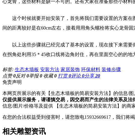
心龙骨，这些材料是缺一不可的。还有大家在准备那些小材料
这个时候就要开始安装了，首先将我们需要设置的方案在
间的距离较好是在60cm左右，接着用用角头螺栓将实心龙骨
以上这些步骤就已经完成了基本的设置，现在接下来需要
在拐角处利用35＊45收口线将边角封住，再在里面空心的的
标签:
生态木墙板
安装方法
家居装饰
环保材料
装修步骤
点赞
0
反对
0
举报
0
收藏
0
打赏
0
评论
0
分享
20
免责声明
本网页所展示的有关【生态木墙板的简易安装方法】的信息/图
仅提供展示服务，请谨慎交易，因交易而产生的法律关系及法
信息/图片/价格等及提供 【生态木墙板的简易安装方法】的商
在您的合法权益受到侵害时，请您致电15932669617，我
相关雕塑资讯