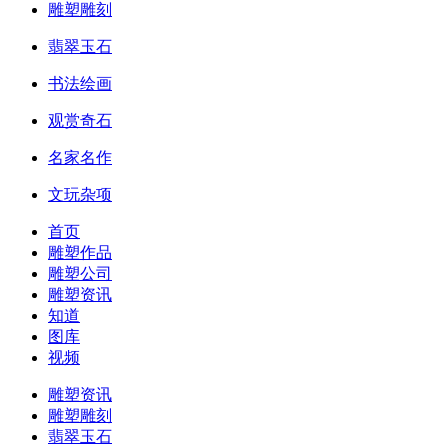
雕塑雕刻
翡翠玉石
书法绘画
观赏奇石
名家名作
文玩杂项
首页
雕塑作品
雕塑公司
雕塑资讯
知道
图库
视频
雕塑资讯
雕塑雕刻
翡翠玉石