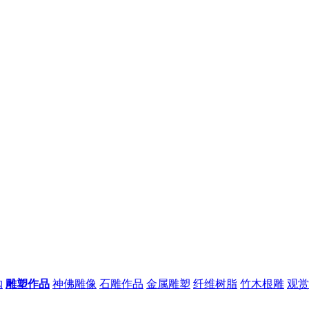
购
雕塑作品
神佛雕像
石雕作品
金属雕塑
纤维树脂
竹木根雕
观赏