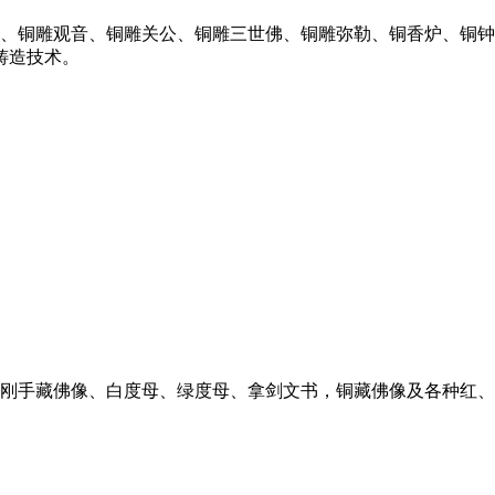
、铜雕观音、铜雕关公、铜雕三世佛、铜雕弥勒、铜香炉、铜钟
铸造技术。
刚手藏佛像、白度母、绿度母、拿剑文书，铜藏佛像及各种红、