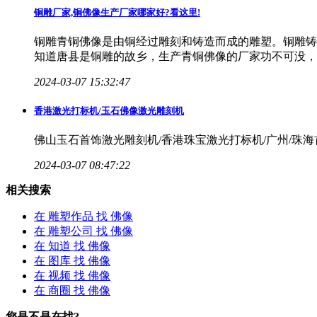
铜雕厂家,铜
佛像
生产厂家哪家好?看这里!
铜雕青铜佛像是由铜经过雕刻和铸造而成的雕塑。铜雕铸
知道唐县是铜雕的故乡，生产青铜佛像的厂家功不可没，
2024-03-07 15:32:47
香港激光打标机/玉石
佛像
激光雕刻机
佛山玉石首饰激光雕刻机/香港珠宝激光打标机/广州/珠
2024-03-07 08:47:22
相关搜索
在
雕塑作品
找 佛像
在
雕塑公司
找 佛像
在
知道
找 佛像
在
图库
找 佛像
在
视频
找 佛像
在
商圈
找 佛像
您是不是在找?