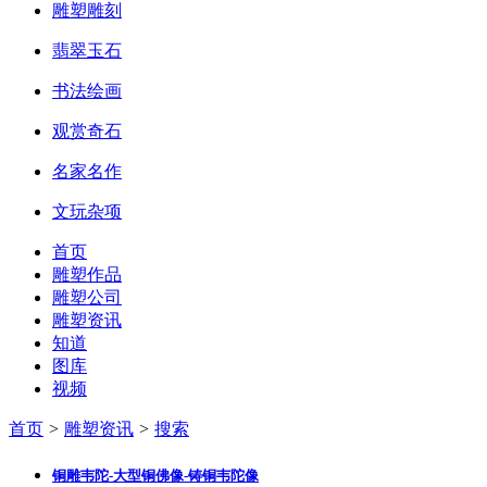
雕塑雕刻
翡翠玉石
书法绘画
观赏奇石
名家名作
文玩杂项
首页
雕塑作品
雕塑公司
雕塑资讯
知道
图库
视频
首页
>
雕塑资讯
>
搜索
铜雕韦陀-大型铜
佛像
-铸铜韦陀像