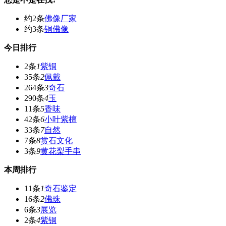
约2条
佛像厂家
约3条
铜佛像
今日排行
2条
1
紫铜
35条
2
佩戴
264条
3
奇石
290条
4
玉
11条
5
香味
42条
6
小叶紫檀
33条
7
自然
7条
8
赏石文化
3条
9
黄花梨手串
本周排行
11条
1
奇石鉴定
16条
2
佛珠
6条
3
展览
2条
4
紫铜